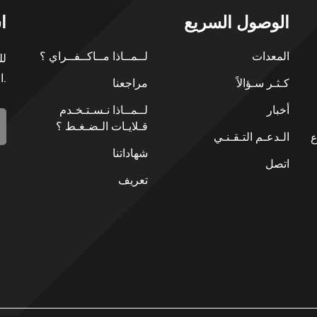
الوصول السريع
ا
المعدات
لــمــاذا مــاكــفــراي ؟
لل
التسجيل في نشرتنا الإخبارية.
كـثـر سـؤالاً
مراجعنا
أخبار
لــمــاذا نـسـتـخـدم
قـلايـات الـضـغـط ؟
الـدعـم التـقـنـي
،
شهاداتنا
اتصل
تعريف