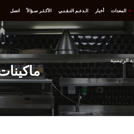
المعدات
أخبار
الـدعـم التـقـنـي
الأكـثـر سـؤالاً
اتصل
 الرئيسية
ماكينات