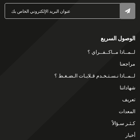
الوصول السريع
لــمــاذا مــاكــفــراي ؟
مراجعنا
لــمــاذا نـسـتـخـدم قـلايـات الـضـغـط ؟
شهاداتنا
تعريف
المعدات
كـثـر سـؤالاً
أخبار