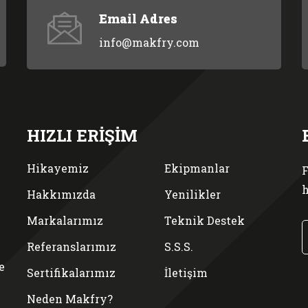
Email Adres
info@makfry.com
HIZLI ERİŞİM
Hikayemiz
Ekipmanlar
F
h
Hakkımızda
Yenilikler
Markalarımız
Teknik Destek
Referanslarımız
S.S.S.
e
Sertifikalarımız
İletişim
Neden Makfry?