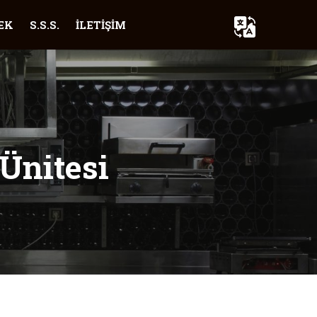
EK
S.S.S.
İLETİŞİM
Ünitesi