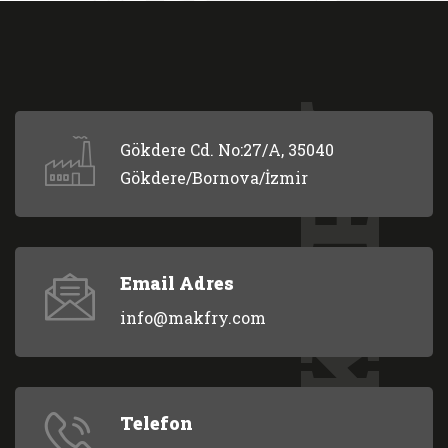
MAKFRY
Gökdere Cd. No:27/A, 35040
Gökdere/Bornova/İzmir
Email Adres
info@makfry.com
Telefon