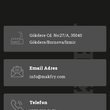
MAKFRY
Gökdere Cd. No:27/A, 35040
Gökdere/Bornova/İzmir
Email Adres
info@makfry.com
Telefon