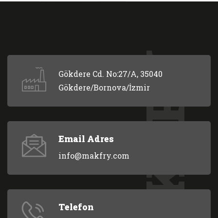
MAKFRY
Gökdere Cd. No:27/A, 35040
Gökdere/Bornova/İzmir
Email Adres
info@makfry.com
Telefon